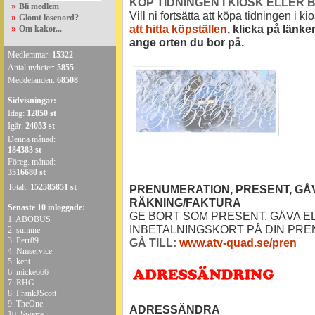
KÖP TIDNINGEN I KIOSK ELLER 
»
Bli medlem
Vill ni fortsätta att köpa tidningen i k
»
Glömt lösenord?
att hitta köpställen
, klicka på länk
»
Om kakor...
ange orten du bor på.
Medlemmar:
15322
Antal nyheter:
5855
Meddelanden:
68508
Sidvisningar:
Idag:
12850 st
Igår:
24053 st
Denna månad:
184383 st
Föreg. månad:
3516680 st
Totalt:
152585851 st
PRENUMERATION, PRESENT, GÅV
RÄKNING/FAKTURA
Senaste 10 inloggade:
GE BORT SOM PRESENT, GÅVA E
1.
ABOBUS
INBETALNINGSKORT PÅ DIN PRE
2.
sunnne
3.
Perr89
GÅ TILL:
www.atv-quad.se/pren
4.
Nmservice
5.
kent
6.
micke666
7.
RHG
8.
FrankJScott
9.
TheOne
ADRESSÄNDRA
10.
Swarte