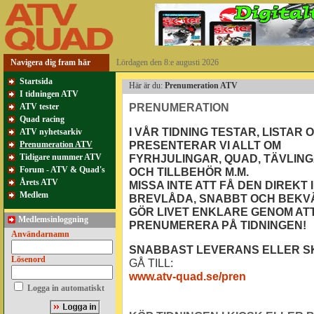
Navigera dig fram här
Lördagen den 8:e augusti 2026
Startsida
Här är du:
Prenumeration ATV
I tidningen ATV
PRENUMERATION
ATV tester
Quad racing
I VÅR TIDNING TESTAR, LISTAR 
ATV nyhetsarkiv
PRESENTERAR VI ALLT OM
Prenumeration ATV
Tidigare nummer ATV
FYRHJULINGAR, QUAD, TÄVLIN
Forum - ATV & Quad's
OCH TILLBEHÖR M.M.
Årets ATV
MISSA INTE ATT FÅ DEN DIREKT I
Medlem
BREVLÅDA, SNABBT OCH BEKV
GÖR LIVET ENKLARE GENOM AT
Medlemsinloggning
PRENUMERERA PÅ TIDNINGEN!
Användarnamn
SNABBAST LEVERANS ELLER S
Lösenord
GÅ TILL:
www.atv-quad.se/pren
Logga in automatiskt