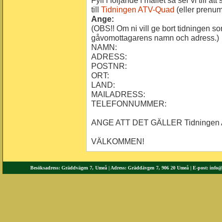
Fyll i följande i mailet så ser vi till a
till
Tidningen ATV-Quad
(eller prenum
Ange:
(OBS!! Om ni vill ge bort tidningen 
gåvomottagarens namn och adress.)
NAMN:
ADRESS:
POSTNR:
ORT:
LAND:
MAILADRESS:
TELEFONNUMMER:
ANGE ATT DET GÄLLER Tidningen 
VÄLKOMMEN!
Besöksadress: Gräddvägen 7, Umeå | Adress: Gräddävgen 7, 906 20 Umeå | E-post:
info@