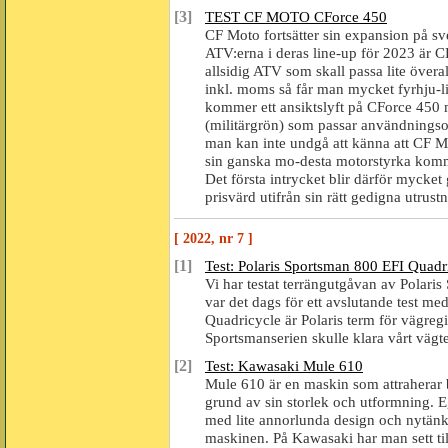
[3]
TEST CF MOTO CForce 450
CF Moto fortsätter sin expansion på s
ATV:erna i deras line-up för 2023 är 
allsidig ATV som skall passa lite övera
inkl. moms så får man mycket fyrhju-li
kommer ett ansiktslyft på CForce 450 m
(militärgrön) som passar användningsom
man kan inte undgå att känna att CF Mo
sin ganska mo-desta motorstyrka kommer 
Det första intrycket blir därför mycket
prisvärd utifrån sin rätt gedigna utrustn
[ 2022, nr 7 ]
[1]
Test: Polaris Sportsman 800 EFI Quadr
Vi har testat terrängutgåvan av Polari
var det dags för ett avslutande test m
Quadricycle är Polaris term för vägregi
Sportsmanserien skulle klara vårt vägt
[2]
Test: Kawasaki Mule 610
Mule 610 är en maskin som attraherar b
grund av sin storlek och utformning. E
med lite annorlunda design och nytänk
maskinen. På Kawasaki har man sett til