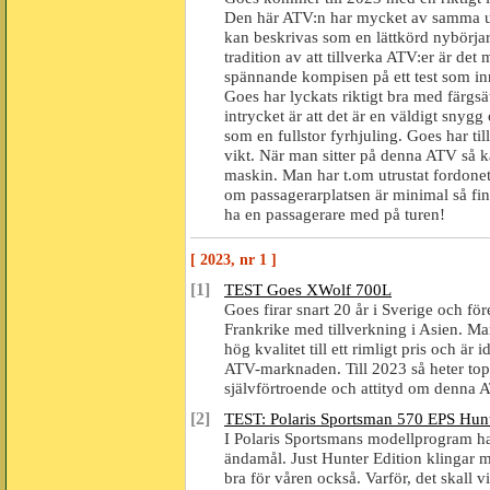
Den här ATV:n har mycket av samma ut
kan beskrivas som en lättkörd nybörj
tradition av att tillverka ATV:er är det
spännande kompisen på ett test som inn
Goes har lyckats riktigt bra med färgsä
intrycket är att det är en väldigt snygg
som en fullstor fyrhjuling. Goes har til
vikt. När man sitter på denna ATV så kä
maskin. Man har t.om utrustat fordone
om passagerarplatsen är minimal så fi
ha en passagerare med på turen!
[ 2023, nr 1 ]
[1]
TEST Goes XWolf 700L
Goes firar snart 20 år i Sverige och fö
Frankrike med tillverkning i Asien. M
hög kvalitet till ett rimligt pris och ä
ATV-marknaden. Till 2023 så heter to
självförtroende och attityd om denna 
[2]
TEST: Polaris Sportsman 570 EPS Hunt
I Polaris Sportsmans modellprogram ha
ändamål. Just Hunter Edition klingar m
bra för våren också. Varför, det skall vi