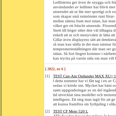
Ledlisterna ger även de snygga och fräsc
användandet av ledlister har blivit mer 
utseendet att se lite mer sportigt och ex
som skapar små rutmönster runt förar- 
mellan sätena fram mot rutan, har man 
vilket ger ett fräscht utseende. Förarmi
Snett till höger sitter den väl tilltagna
enkelt att se och menyvalen är lätta at
Gillar även displayens sätt att detekter
så man kan ställa in det man närmar fi
temperaturinställningen där man ser gr
sidan. Så fort fingret kommer i närhete
kan trycka på varsin sida om man vill 
[ 2022, nr 6 ]
[1]
TEST Can-Am Outlander MAX XU+ 1
l detta nummer har vi fått tag i en av
sedan vi körde sist. Mycket har hänt oc
samt uppgraderingar av en del ingåend
tid utvecklat sina modeller och motor
intelligens. Ett steg man tagit för att
att kunna framföra sin fyrhjuling i oli
[2]
TEST CF Moto 520 L
ATV Sweden har under många år levere