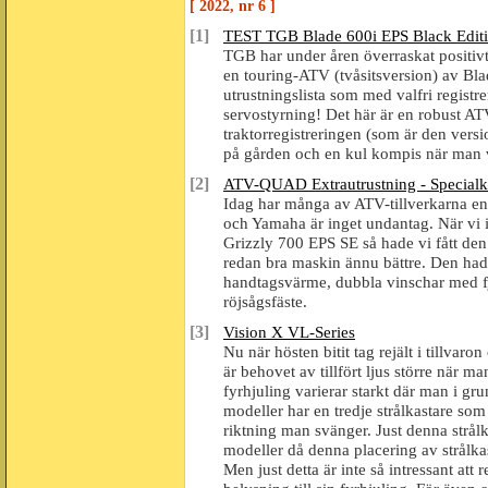
[ 2022, nr 6 ]
[1]
TEST TGB Blade 600i EPS Black Edit
TGB har under åren överraskat positivt 
en touring-ATV (tvåsitsversion) av B
utrustningslista som med valfri regist
servostyrning! Det här är en robust AT
traktorregistreringen (som är den versio
på gården och en kul kompis när man vi
[2]
ATV-QUAD Extrautrustning - Specialk
Idag har många av ATV-tillverkarna eno
och Yamaha är inget undantag. När vi 
Grizzly 700 EPS SE så hade vi fått den 
redan bra maskin ännu bättre. Den had
handtagsvärme, dubbla vinschar med f
röjsågsfäste.
[3]
Vision X VL-Series
Nu när hösten bitit tag rejält i tillvaro
är behovet av tillfört ljus större när m
fyrhjuling varierar starkt där man i gru
modeller har en tredje strålkastare som 
riktning man svänger. Just denna strålk
modeller då denna placering av strålkas
Men just detta är inte så intressant att 