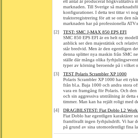
ett antal år producerat högkvalitativa 
marknaden. Till Sverige så marknadsförs
konfigurationer. I detta test tittar v
traktorregistrering för att se om den n
marknaden har på professionella ATV:
[2]
TEST: SMC J-MAX 850 EPS EFI
SMC 850 EPS EFI är en helt ny modell
anblick ser den majestätisk och relati
står bredvid. Men är den egentligen det
denna splitter nya maskin från SMC ner
ställe där många olika fyrhjulingsevent 
typer av körning beroende på i vilket 
[3]
TEST Polaris Scrambler XP 1000
Polaris Scrambler XP 1000 har ett rykte 
från bl.a. Baja 1000 och andra stora of
vara en framgång för Polaris. Och den h
och sin aggressiva utstrålning är dett
timmer. Man kan ha rejält roligt med d
[4]
DRAGBILSTEST: Fiat Doblo L2 Wor
Fiat Doblo har egentligen karaktärer so
framförallt ingen fyrhjulsdrift. Vi har
på grund av sina utomordentligt fina la