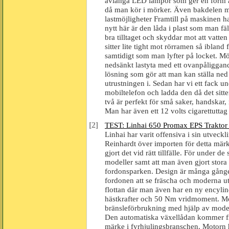
avlånga LED lampor som ger en form a
då man kör i mörker. Även bakdelen m
lastmöjligheter Framtill på maskinen h
nytt här är den låda i plast som man f
bra tilltaget och skyddar mot att vatte
sitter lite tight mot rörramen så ibland
samtidigt som man lyfter på locket. Möjl
nedsänkt lastyta med ett ovanpåliggan
lösning som gör att man kan ställa ned 
utrustningen i. Sedan har vi ett fack u
mobiltelefon och ladda den då det sitter
två är perfekt för små saker, handskar, 
Man har även ett 12 volts cigarettuttag 
[2]
TEST: Linhai 650 Promax EPS Traktor
Linhai har varit offensiva i sin utveck
Reinhardt över importen för detta märk
gjort det vid rätt tillfälle. För under
modeller samt att man även gjort stor
fordonsparken. Design är många gånger e
fordonen att se fräscha och moderna u
flottan där man även har en ny encyli
hästkrafter och 50 Nm vridmoment. Mot
bränsleförbrukning med hjälp av moder
Den automatiska växellådan kommer fr
märke i fyrhjulingsbranschen. Motorn h