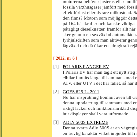
motorerna behöver justeras eller modifi
fossila växthusgaser jämfört med fossil
effektförlust eller dyrare milkostnad. 
den finns? Motorn som möjliggör detta ä
på 164 hästkrafter och kanske viktigas
påtagligt dieselknatter, framför allt nä
sker genom en sexväxlad automatlåda.
fyrhjulsdriften som man aktiverar gen
lågväxel och då ökar ens dragkraft rejä
[ 2022, nr 6 ]
[1]
POLARIS RANGER EV
I Polaris EV har man tagit ett nytt steg
elbilar funnits länge tillsammans med e
ATV, eller UTV i det här fallet, så ha
[2]
GOES 625 I - 2011
Nu har insprutning kommit även till Go
denna uppdatering tillsammans med en 
riktigt läcker och funktionsinriktad d
hur displayer skall vara utformade.
[3]
ADLY 500S EXTREME
Denna svarta Adly 500S är en vägregi
en trevlig karaktär vilket inbjuder till r