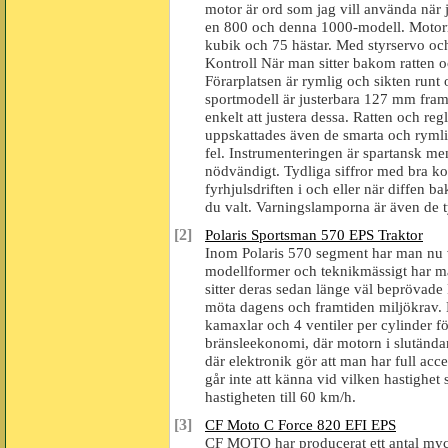
motor är ord som jag vill använda när 
en 800 och denna 1000-modell. Motor
kubik och 75 hästar. Med styrservo och
Kontroll När man sitter bakom ratten 
Förarplatsen är rymlig och sikten runt
sportmodell är justerbara 127 mm fram
enkelt att justera dessa. Ratten och re
uppskattades även de smarta och rymli
fel. Instrumenteringen är spartansk me
nödvändigt. Tydliga siffror med bra kon
fyrhjulsdriften i och eller när diffen b
du valt. Varningslamporna är även de t
[2]
Polaris Sportsman 570 EPS Traktor
Inom Polaris 570 segment har man nu v
modellformer och teknikmässigt har ma
sitter deras sedan länge väl beprövade
möta dagens och framtiden miljökrav. 
kamaxlar och 4 ventiler per cylinder fö
bränsleekonomi, där motorn i slutända
där elektronik gör att man har full acce
går inte att känna vid vilken hastighet 
hastigheten till 60 km/h.
[3]
CF Moto C Force 820 EFI EPS
CF MOTO har producerat ett antal mycke