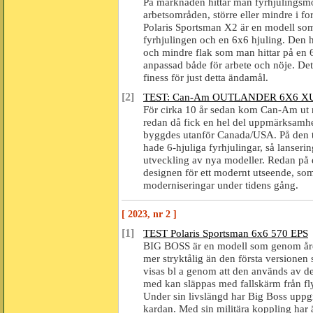
På marknaden hittar man fyrhjulingsmo
arbetsområden, större eller mindre i fo
Polaris Sportsman X2 är en modell som
fyrhjulingen och en 6x6 hjuling. Den ha
och mindre flak som man hittar på en 
anpassad både för arbete och nöje. Det
finess för just detta ändamål.
[2]
TEST: Can-Am OUTLANDER 6X6 XU
För cirka 10 år sedan kom Can-Am ut 
redan då fick en hel del uppmärksamhe
byggdes utanför Canada/USA. På den t
hade 6-hjuliga fyrhjulingar, så lanserin
utveckling av nya modeller. Redan på 
designen för ett modernt utseende, som
moderniseringar under tidens gång.
[ 2023, nr 2 ]
[1]
TEST Polaris Sportsman 6x6 570 EPS
BIG BOSS är en modell som genom åren u
mer stryktålig än den första versionen
visas bl a genom att den används av de
med kan släppas med fallskärm från fl
Under sin livslängd har Big Boss uppgrad
kardan. Med sin militära koppling har ä