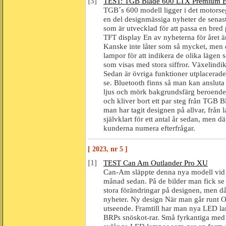
[3]
TEST: TGB Blade 600 LTX Premium 
TGB´s 600 modell ligger i det motorse
en del designmässiga nyheter de senast
som är utvecklad för att passa en bre
TFT display En av nyheterna för året 
Kanske inte låter som så mycket, men d
lampor för att indikera de olika lägen 
som visas med stora siffror. Växelindik
Sedan är övriga funktioner utplacerade 
se. Bluetooth finns så man kan ansluta
ljus och mörk bakgrundsfärg beroende 
och kliver bort ett par steg från TGB Bla
man har tagit designen på allvar, från l
självklart för ett antal år sedan, men
kunderna numera efterfrågar.
[ 2023, nr 5 ]
[1]
TEST Can Am Outlander Pro XU
Can-Am släppte denna nya modell vid s
månad sedan. På de bilder man fick se p
stora förändringar på designen, men då
nyheter. Ny design När man går runt Out
utseende. Framtill har man nya LED l
BRPs snöskot-rar. Små fyrkantiga med b