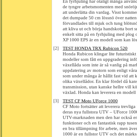
En fyrhjuling har otaligt många använ
de tyngre arbetsmomenten med snöröjni
att underlätta din vardag. Visst komm
det dumpade 50 cm lössnö över natten.
förvandlades till mjuk och tung blötsnö
att kliva ut och börja handskotta bort
enkelt sitta på en fyrhjuling med plog 
XP 1000 EPS är en modell som kan lös
[2]
TEST HONDA TRX Rubicon 520
Honda Rubicon klingar lite futuristis
modeller som fått en uppgradering inf
växellåda som inte är så vanlig på m
uppdatering av motorn som enligt våra t
som under många år hållit fast vid att
olika växellådor. En klar fördel då kan
transmission, utan kanske hellre vill kör
växlad. Honda kan leverera en modell s
[3]
TEST CF Moto UForce 1000
CF Moto fortsätter att leverera trevli
deras nya fullstora UTV – UForce 1000
UTV-marknaden men den har också en 
funktioner och en fantastisk rapp tus
en bra tillämpning för arbete, men äve
1000 är en fullstor UTV och det märk