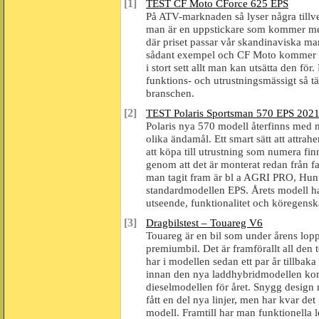
[1]
TEST CF Moto CForce 625 EPS
På ATV-marknaden så lyser några tillver
man är en uppstickare som kommer med
där priset passar vår skandinaviska m
sådant exempel och CF Moto kommer h
i stort sett allt man kan utsätta den f
funktions- och utrustningsmässigt så t
branschen.
[2]
TEST Polaris Sportsman 570 EPS 202
Polaris nya 570 modell återfinns med m
olika ändamål. Ett smart sätt att attra
att köpa till utrustning som numera finn
genom att det är monterat redan från f
man tagit fram är bl a AGRI PRO, Hunter
standardmodellen EPS. Årets modell ha
utseende, funktionalitet och köregensk
[3]
Dragbilstest – Touareg V6
Touareg är en bil som under årens lopp ut
premiumbil. Det är framförallt all de
har i modellen sedan ett par år tillba
innan den nya laddhybridmodellen komm
dieselmodellen för året. Snygg design 
fått en del nya linjer, men har kvar de
modell. Framtill har man funktionella 