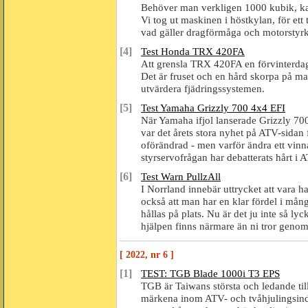
Behöver man verkligen 1000 kubik, kans
Vi tog ut maskinen i höstkylan, för et
vad gäller dragförmåga och motorstyrk
[4]
Test Honda TRX 420FA
Att grensla TRX 420FA en förvinterdag
Det är fruset och en hård skorpa på mark
utvärdera fjädringssystemen.
[5]
Test Yamaha Grizzly 700 4x4 EFI
När Yamaha ifjol lanserade Grizzly 70
var det årets stora nyhet på ATV-sidan 
oförändrad - men varför ändra ett vi
styrservofrågan har debatterats hårt i 
[6]
Test Warn PullzAll
I Norrland innebär uttrycket att vara h
också att man har en klar fördel i mån
hållas på plats. Nu är det ju inte så ly
hjälpen finns närmare än ni tror genom
[ 2022, nr 6 ]
[1]
TEST: TGB Blade 1000i T3 EPS
TGB är Taiwans största och ledande tillv
märkena inom ATV- och tvåhjulingsind