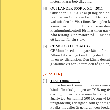
motorn klarar betydligt mer.
[4]
OUTLANDER 800R X XC - 2011
Outlander 800R X xc är ju nog den b
fast med en Outlander kropp. Den känns
vad tuff den är. Visst finns Renegden k
känns mer form och funktion över denna
kräningningkontroll för maskinen går v
hård terräng. Och motorn på 71 hk är ba
ett kapitel för sig själv.
[5]
CF MOTO ALLROAD X7
CF Moto är sedan tidigare kända för att
Allroad X7 är inget undantag där framfö
till en ny dimension. Den känns dessut
glidarmaskin för kortare och något läng
[ 2022, nr 6 ]
[1]
TEST Linhai 500 D
Linhai har nu kommit ut på den svens
kända för försäljningen av TGB, tog öve
osynligt under flera år men har fått en
ägarbytet. Just Linhai 500 D, som vi kö
uppgradering i designen som ger ett g
kubiks modeller är generellt den bred