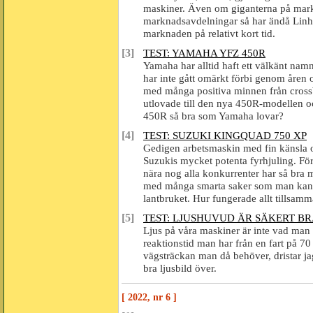
maskiner. Även om giganterna på markn
marknadsavdelningar så har ändå Linhai
marknaden på relativt kort tid.
[3]
TEST: YAMAHA YFZ 450R
Yamaha har alltid haft ett välkänt na
har inte gått omärkt förbi genom åren 
med många positiva minnen från cross
utlovade till den nya 450R-modellen o
450R så bra som Yamaha lovar?
[4]
TEST: SUZUKI KINGQUAD 750 XP
Gedigen arbetsmaskin med fin känsla oc
Suzukis mycket potenta fyrhjuling. För 
nära nog alla konkurrenter har så bra 
med många smarta saker som man kan t
lantbruket. Hur fungerade allt tillsam
[5]
TEST: LJUSHUVUD ÄR SÄKERT B
Ljus på våra maskiner är inte vad man
reaktionstid man har från en fart på 70
vägsträckan man då behöver, dristar ja
bra ljusbild över.
[ 2022, nr 6 ]