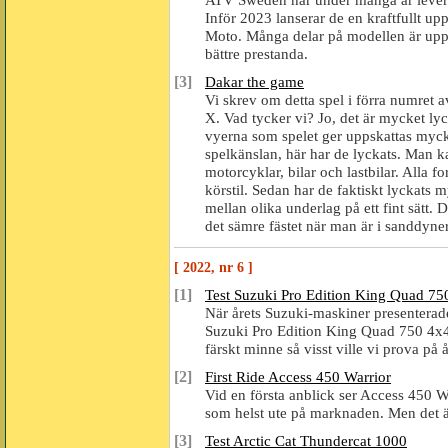
Inför 2023 lanserar de en kraftfullt up
Moto. Många delar på modellen är uppgra
bättre prestanda.
[3]
Dakar the game
Vi skrev om detta spel i förra numret
X. Vad tycker vi? Jo, det är mycket lyck
vyerna som spelet ger uppskattas myc
spelkänslan, här har de lyckats. Man ka
motorcyklar, bilar och lastbilar. Alla 
körstil. Sedan har de faktiskt lyckats m
mellan olika underlag på ett fint sätt.
det sämre fästet när man är i sanddyne
[ 2022, nr 6 ]
[1]
Test Suzuki Pro Edition King Quad 75
När årets Suzuki-maskiner presenterades
Suzuki Pro Edition King Quad 750 4x4.
färskt minne så visst ville vi prova på 
[2]
First Ride Access 450 Warrior
Vid en första anblick ser Access 450 
som helst ute på marknaden. Men det är
[3]
Test Arctic Cat Thundercat 1000