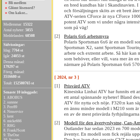
»
Bli medlem
en bred kundbas här i Skandinavien. I
»
Glömt lösenord?
och försäljningen sköts av ett brett åt
»
Om kakor...
ATV-serien CForce är nya CForce 100
potent ATV som vi under några intensiva
Medlemmar:
15322
som på väg!
Antal nyheter:
5855
Meddelanden:
68508
[2]
Polaris 6x6 arbetsmyra
Polaris Sportsman 6x6 är en modell so
Sidvisningar:
Sportsman X2, samt Sportsman Touring. 
Idag:
7764 st
arbete och extremt arbete. Så här kan
Igår:
24053 st
som behöver, eller vill, vara mer än en
Denna månad:
närmare på Polaris Sportsman 6x6 5
179297 st
Föreg. månad:
3516680 st
[ 2024, nr 3 ]
Totalt:
152580765 st
[1]
Prisvärd ATV
Kinesiska Linhai ATV har funnits ett an
Senaste 10 inloggade:
ett antal spännande nyheter! Bland dess
1.
ABOBUS
2.
sunnne
ATV för nytta och nöje. F320:n kan sä
3.
Perr89
en ännu mindre modell i M210 som är e
4.
Nmservice
en av de mest prisvärda fyrhjulingar
5.
kent
6.
micke666
[2]
Modell för den ävertyrslystne, Can
7.
RHG
Outlander har sedan 2023 en 700 model
8.
FrankJScott
äventyr. En modell som fick rejäla upp
9.
TheOne
Den har även den senaste CVT transmi
10.
Swarte