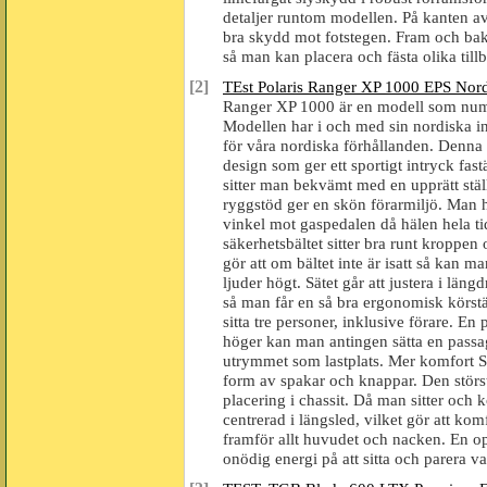
detaljer runtom modellen. På kanten av
bra skydd mot fotstegen. Fram och bak 
så man kan placera och fästa olika tillb
[2]
TEst Polaris Ranger XP 1000 EPS Nord
Ranger XP 1000 är en modell som nume
Modellen har i och med sin nordiska ins
för våra nordiska förhållanden. Denna 
design som ger ett sportigt intryck fast
sitter man bekvämt med en upprätt stäl
ryggstöd ger en skön förarmiljö. Man h
vinkel mot gaspedalen då hälen hela ti
säkerhetsbältet sitter bra runt kroppe
gör att om bältet inte är isatt så ka
ljuder högt. Sätet går att justera i längd
så man får en så bra ergonomisk körstä
sitta tre personer, inklusive förare. En 
höger kan man antingen sätta en passag
utrymmet som lastplats. Mer komfort So
form av spakar och knappar. Den störst
placering i chassit. Då man sitter och 
centrerad i längsled, vilket gör att ko
framför allt huvudet och nacken. En op
onödig energi på att sitta och parera va