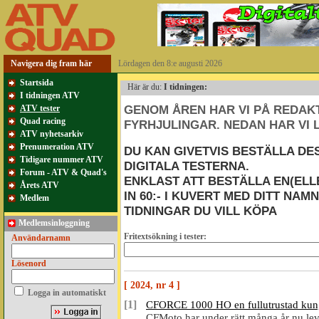
Navigera dig fram här
Lördagen den 8:e augusti 2026
Startsida
Här är du:
I tidningen:
I tidningen ATV
GENOM ÅREN HAR VI PÅ REDAK
ATV tester
Quad racing
FYRHJULINGAR. NEDAN HAR VI L
ATV nyhetsarkiv
Prenumeration ATV
DU KAN GIVETVIS BESTÄLLA DE
Tidigare nummer ATV
DIGITALA TESTERNA.
Forum - ATV & Quad's
ENKLAST ATT BESTÄLLA EN(ELL
Årets ATV
IN 60:- I KUVERT MED DITT NA
Medlem
TIDNINGAR DU VILL KÖPA
Medlemsinloggning
Fritextsökning i tester:
Användarnamn
Lösenord
[ 2024, nr 4 ]
Logga in automatiskt
[1]
CFORCE 1000 HO en fullutrustad kun
CFMoto har under rätt många år nu leve