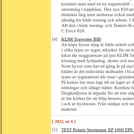
kommer man med en ny toppmodell – 
utrustning i toppklass. Den nya 820:an
distinkta färg men stoltserar också m
allsidig för både touring och arbete. 
AB den i både terräng- och Traktor-B-ut
C Force 820.
[4]
KLIM Togwotee BIB
Att köpa byxor idag är både enkelt oc
i olika typer av tyger, tekniker för att
kikat lite noggrannare på just KLIM T
körning med fyrhjuling, skoter och moto
Scott byxor som har ett gäng år på na
kläder är det milsvidda skillnader i b
typer av tygmaterial där man i grunde
På knäna har man lagt till ett lager av d
nötningar och slitage bättre. Kordura 
Dragkedjorna är tejpade för att inte s
är lite krökta för att följa benens an
i och ur byxbenen. Från midjan och ne
material.
[ 2022, nr 6 ]
[1]
TEST Polaris Sportsman XP 1000 EPS