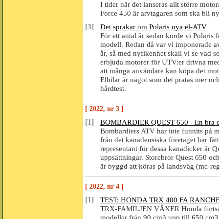
I tider när det lanseras allt större mot
Force 450 är arvtagaren som ska bli nya
[3]
Det sprakar om Polaris nya el-ATV
För ett antal år sedan körde vi Polari
modell. Redan då var vi imponerade av 
år, så med nyfikenhet skall vi se vad 
erbjuda motorer för UTV:er drivna med a
att många användare kan köpa det moto
Elbilar är något som det pratas mer och
hårdtest.
[ 2022, nr 3 ]
[1]
BOMBARDIER QUEST 650 - En bra d
Bombardiers ATV har inte funnits på m
från det kanadensiska företaget har fåt
representant för dessa kanadicker är Qu
uppsättningar. Storebror Quest 650 oc
är byggd att köras på landsväg (mc-reg
[ 2022, nr 4 ]
[1]
TEST: HONDA TRX 400 FA RANCH
TRX-FAMILJEN VÄXER Honda fortsätter
modeller från 90 cm3 upp till 650 cm