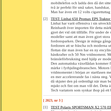
mobiltelefon och ladda den då det sitter
två är perfekt för små saker, handskar, 
Man har även ett 12 volts cigarettuttag 
[2]
TEST: Linhai 650 Promax EPS Traktor
Linhai har varit offensiva i sin utveck
Reinhardt över importen för detta märk
gjort det vid rätt tillfälle. För under
modeller samt att man även gjort stor
fordonsparken. Design är många gånger e
fordonen att se fräscha och moderna u
flottan där man även har en ny encyli
hästkrafter och 50 Nm vridmoment. Mot
bränsleförbrukning med hjälp av moder
Den automatiska växellådan kommer fr
märke i fyrhjulingsbranschen. Motorn h
vridmomentet i början av startfasen med 
en mer accelererande fas i nästa steg. 
då skjuter den på ordentligt när man beh
mjukt och fint om man vill det. Detta
Tech variatorn som synkar ihop på ett b
[ 2023, nr 3 ]
[1]
TEST Polaris SPORTSMAN X2 570 E