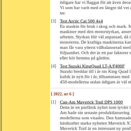
tidigare har vi flaggat för att även deras
Vi som har varit med en längre tid vet a
tar.
[3]
Test Arctic Cat 500 4x4
En maskin för bruk i skog och mark. Mo
maskiner med den motorstyrkan, anser 
arbeten. Styrkan blir väl anpassad, då
motorerna. De kraftiga maskinerna kan 
man får vara ytterst välbalanserad med
följsamhet. Och det är ett par faktorer
eller kör hemma på gården.
[4]
Test Suzuki KingQuad LT-A/F400F
Suzuki breddar till i år sin King Quad
kubik är nytt för i år, tillsammans m
450-modellerna sedan tidigare är väl 
[ 2022, nr 6 ]
[1]
Can-Am Maverick Trail DPS 1000
Detta är en purfärsk nyhet som tyvärr i
Am hade sin senaste produktlansering h
modellerna som visades. Den hamnade 
hästkrafter starka nyheten Maverick X3
Maverick Trail är en intressant ny pr