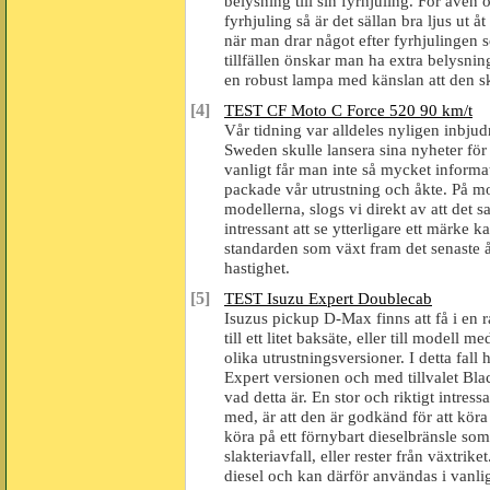
belysning till sin fyrhjuling. För äve
fyrhjuling så är det sällan bra ljus ut å
när man drar något efter fyrhjulingen
tillfällen önskar man ha extra belysni
en robust lampa med känslan att den ska
[4]
TEST CF Moto C Force 520 90 km/t
Vår tidning var alldeles nyligen inbjud
Sweden skulle lansera sina nyheter fö
vanligt får man inte så mycket inform
packade vår utrustning och åkte. På m
modellerna, slogs vi direkt av att det s
intressant att se ytterligare ett märke k
standarden som växt fram det senaste 
hastighet.
[5]
TEST Isuzu Expert Doublecab
Isuzus pickup D-Max finns att få i en ra
till ett litet baksäte, eller till modell
olika utrustningsversioner. I detta fall
Expert versionen och med tillvalet Bla
vad detta är. En stor och riktigt intres
med, är att den är godkänd för att kör
köra på ett förnybart dieselbränsle som 
slakteriavfall, eller rester från växtri
diesel och kan därför användas i vanlig