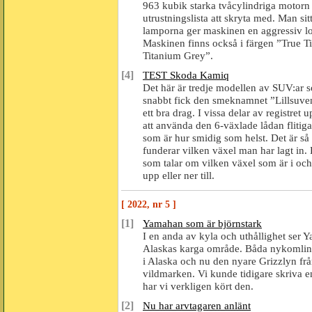
963 kubik starka tvåcylindriga motorn 
utrustningslista att skryta med. Man si
lamporna ger maskinen en aggressiv lo
Maskinen finns också i färgen ”True 
Titanium Grey”.
[4]
TEST Skoda Kamiq
Det här är tredje modellen av SUV:ar s
snabbt fick den smeknamnet ”Lillsuve
ett bra drag. I vissa delar av registre
att använda den 6-växlade lådan flitig
som är hur smidig som helst. Det är så 
funderar vilken växel man har lagt in
som talar om vilken växel som är i oc
upp eller ner till.
[ 2022, nr 5 ]
[1]
Yamahan som är björnstark
I en anda av kyla och uthållighet ser Ya
Alaskas karga område. Båda nykomling
i Alaska och nu den nyare Grizzlyn frå
vildmarken. Vi kunde tidigare skriva 
har vi verkligen kört den.
[2]
Nu har arvtagaren anlänt