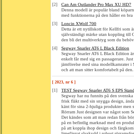
[2]
Can Am Outlander Pro Max XU HD7
Denna modell är populär bland köparn
med funktionerna på den håller en bra
[3]
Loncin XWolf 700
Detta är ett nytillskott för Kellfri som
självständigt märke utan koppling til
den bli det multiverktyg som du behöv
[4]
Segway Snarler AT6 L Black Edition
Segway Snarler AT6 L Black Edition ä
enkelt får med sig en passagerare. Just
jämförelse med sina modellkamrater i 
och att man sitter komfortabelt på den.
[ 2023, nr 6 ]
[1]
TEST Segway Snarler AT6 S EPS Stan
Segway har nu funnits på den svenska m
frisk fläkt med sin snygga design, änd
känt för sina 2-hjuliga produkter men 
Rörram Just designen var något som Segw
Det kändes som att man redan från börja
på en befintlig marknad med en produkt
på att koppla ihop design och färgkombi
limefärgat slyskydd i robust rörramsf