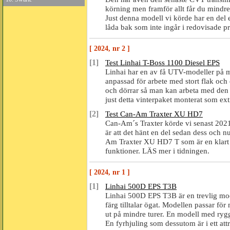
körning men framför allt får du mindre
Just denna modell vi körde har en del e
låda bak som inte ingår i redovisad
[ 2024, nr 2 ]
[1]
Test Linhai T-Boss 1100 Diesel EPS
Linhai har en av få UTV-modeller på 
anpassad för arbete med stort flak och
och dörrar så man kan arbeta med den
just detta vinterpaket monterat som ex
[2]
Test Can-Am Traxter XU HD7
Can-Am´s Traxter körde vi senast 202
är att det hänt en del sedan dess och 
Am Traxter XU HD7 T som är en klart i
funktioner. LÄS mer i tidningen.
[ 2024, nr 1 ]
[1]
Linhai 500D EPS T3B
Linhai 500D EPS T3B är en trevlig mo
färg tilltalar ögat. Modellen passar fö
ut på mindre turer. En modell med rygg
En fyrhjuling som dessutom är i ett att