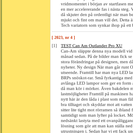
vridmomentet i början av startfasen med 
en mer accelererande fas i nästa steg. 
då skjuter den på ordentligt när man beh
mjukt och fint om man vill det. Detta
Tech variatorn som synkar ihop på ett b
[ 2023, nr 4 ]
[1]
TEST Can Am Outlander Pro XU
Can-Am släppte denna nya modell vid s
månad sedan. På de bilder man fick se p
stora förändringar på designen, men då
nyheter. Ny design När man går runt Out
utseende. Framtill har man nya LED l
BRPs snöskot-rar. Små fyrkantiga med b
avlånga LED lampor som ger en form a
då man kör i mörker. Även bakdelen m
lastmöjligheter Framtill på maskinen h
nytt här är den låda i plast som man f
bra tilltaget och skyddar mot att vatte
sitter lite tight mot rörramen så ibland
samtidigt som man lyfter på locket. Möjl
nedsänkt lastyta med ett ovanpåliggan
lösning som gör att man kan ställa ned 
utrustningen i. Sedan har vi ett fack u