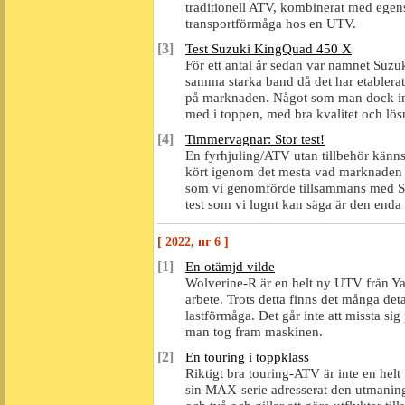
traditionell ATV, kombinerat med egen
transportförmåga hos en UTV.
[3]
Test Suzuki KingQuad 450 X
För ett antal år sedan var namnet Suz
samma starka band då det har etablerats 
på marknaden. Något som man dock inte 
med i toppen, med bra kvalitet och lös
[4]
Timmervagnar: Stor test!
En fyrhjuling/ATV utan tillbehör känns 
kört igenom det mesta vad marknaden h
som vi genomförde tillsammans med S
test som vi lugnt kan säga är den enda i
[ 2022, nr 6 ]
[1]
En otämjd vilde
Wolverine-R är en helt ny UTV från Ya
arbete. Trots detta finns det många det
lastförmåga. Det går inte att missta sig
man tog fram maskinen.
[2]
En touring i toppklass
Riktigt bra touring-ATV är inte en hel
sin MAX-serie adresserat den utmaninge