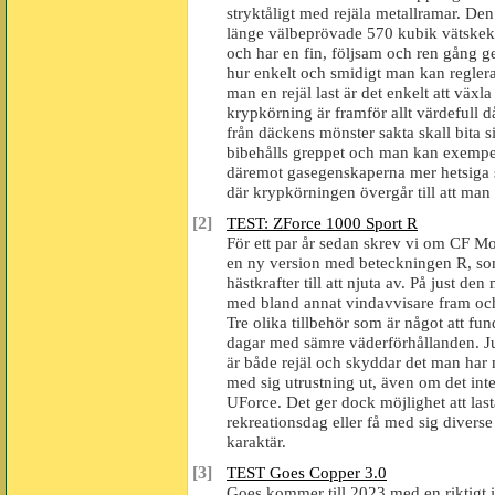
stryktåligt med rejäla metallramar. De
länge välbeprövade 570 kubik vätskeky
och har en fin, följsam och ren gång g
hur enkelt och smidigt man kan regler
man en rejäl last är det enkelt att väx
krypkörning är framför allt värdefull då 
från däckens mönster sakta skall bita 
bibehålls greppet och man kan exempel
däremot gasegenskaperna mer hetsiga så
där krypkörningen övergår till att man 
[2]
TEST: ZForce 1000 Sport R
För ett par år sedan skrev vi om CF M
en ny version med beteckningen R, som
hästkrafter till att njuta av. På just d
med bland annat vindavvisare fram och 
Tre olika tillbehör som är något att fu
dagar med sämre väderförhållanden. Ju
är både rejäl och skyddar det man har m
med sig utrustning ut, även om det int
UForce. Det ger dock möjlighet att lasta
rekreationsdag eller få med sig divers
karaktär.
[3]
TEST Goes Copper 3.0
Goes kommer till 2023 med en riktigt i