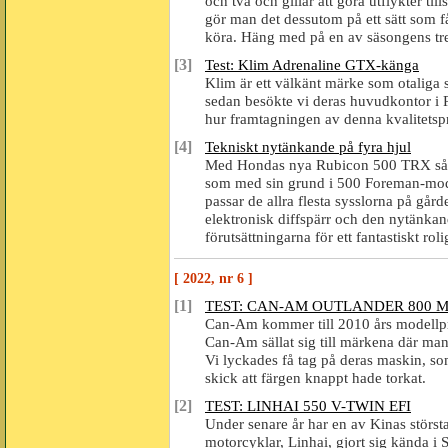
och två och gillar att göra utflykter 
gör man det dessutom på ett sätt som får
köra. Häng med på en av säsongens trev
[3]
Test: Klim Adrenaline GTX-känga
Klim är ett välkänt märke som otaliga s
sedan besökte vi deras huvudkontor i Ri
hur framtagningen av denna kvalitetspr
[4]
Tekniskt nytänkande på fyra hjul
Med Hondas nya Rubicon 500 TRX så få
som med sin grund i 500 Foreman-mode
passar de allra flesta sysslorna på går
elektronisk diffspärr och den nytänkan
förutsättningarna för ett fantastiskt ro
[ 2022, nr 6 ]
[1]
TEST: CAN-AM OUTLANDER 800 
Can-Am kommer till 2010 års modellpr
Can-Am sällat sig till märkena där m
Vi lyckades få tag på deras maskin, som
skick att färgen knappt hade torkat.
[2]
TEST: LINHAI 550 V-TWIN EFI
Under senare år har en av Kinas störst
motorcyklar, Linhai, gjort sig kända i