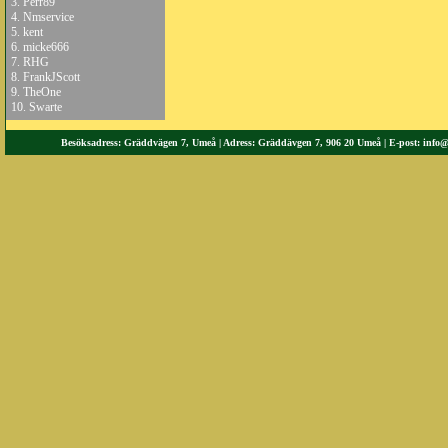
3.
Perr89
4.
Nmservice
5.
kent
6.
micke666
7.
RHG
8.
FrankJScott
9.
TheOne
10.
Swarte
Besöksadress: Gräddvägen 7, Umeå | Adress: Gräddävgen 7, 906 20 Umeå | E-post:
info@