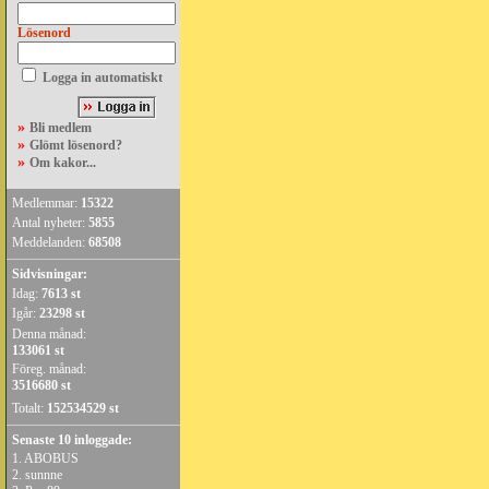
Lösenord
Logga in automatiskt
»
Bli medlem
»
Glömt lösenord?
»
Om kakor...
Medlemmar:
15322
Antal nyheter:
5855
Meddelanden:
68508
Sidvisningar:
Idag:
7613 st
Igår:
23298 st
Denna månad:
133061 st
Föreg. månad:
3516680 st
Totalt:
152534529 st
Senaste 10 inloggade:
1.
ABOBUS
2.
sunnne