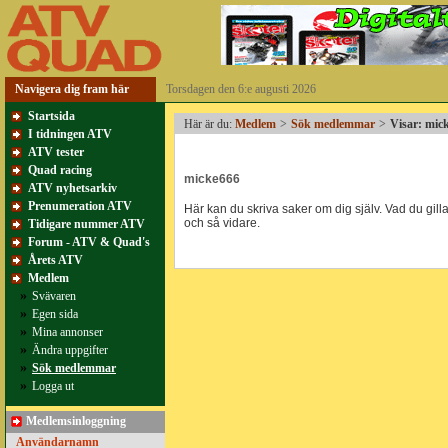
Navigera dig fram här
Torsdagen den 6:e augusti 2026
Startsida
Här är du:
Medlem
>
Sök medlemmar
>
Visar: mic
I tidningen ATV
ATV tester
Quad racing
micke666
ATV nyhetsarkiv
Prenumeration ATV
Här kan du skriva saker om dig själv. Vad du gillar
och så vidare.
Tidigare nummer ATV
Forum - ATV & Quad's
Årets ATV
Medlem
»
Svävaren
»
Egen sida
»
Mina annonser
»
Ändra uppgifter
»
Sök medlemmar
»
Logga ut
Medlemsinloggning
Användarnamn