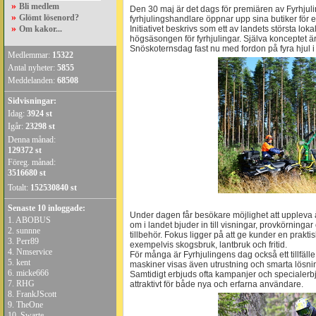
»
Bli medlem
Den 30 maj är det dags för premiären av Fyrhjuli
»
Glömt lösenord?
fyrhjulingshandlare öppnar upp sina butiker för e
»
Om kakor...
Initiativet beskrivs som ett av landets största lo
högsäsongen för fyrhjulingar. Själva konceptet är
Snöskoternsdag fast nu med fordon på fyra hjul i
Medlemmar:
15322
Antal nyheter:
5855
Meddelanden:
68508
Sidvisningar:
Idag:
3924 st
Igår:
23298 st
Denna månad:
129372 st
Föreg. månad:
3516680 st
Totalt:
152530840 st
Senaste 10 inloggade:
Under dagen får besökare möjlighet att uppleva 
1.
ABOBUS
om i landet bjuder in till visningar, provkörnin
2.
sunnne
tillbehör. Fokus ligger på att ge kunder en prakti
3.
Perr89
exempelvis skogsbruk, lantbruk och fritid.
4.
Nmservice
För många är Fyrhjulingens dag också ett tillfälle 
5.
kent
maskiner visas även utrustning och smarta lösni
6.
micke666
Samtidigt erbjuds ofta kampanjer och specialerb
7.
RHG
attraktivt för både nya och erfarna användare.
8.
FrankJScott
9.
TheOne
10.
Swarte