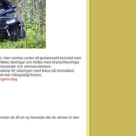
are, men samlas under ett gemensamt koncept som
ktiviteter, tävlingar och möten med branschkunniga
 entusiaster och yrkesanvändare.
avstamp för säsongen med fokus på innovation,
lt mer mångsidigt fordon.
lingens-dag
kommer du till en ny hemsida där du skriver in den