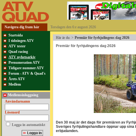
Navigera dig fram här
Torsdagen den 6:e augusti 2026
Startsida
Här är du:
>
Premiär för fyrhjulingens dag 2026
I tidningen ATV
Premiär för fyrhjulingens dag 2026
ATV tester
Quad racing
ATV nyhetsarkiv
Prenumeration ATV
Tidigare nummer ATV
Forum - ATV & Quad's
Årets ATV
Medlem
Medlemsinloggning
Användarnamn
Lösenord
Den 30 maj är det dags för premiären av Fyrhju
Logga in automatiskt
Sveriges fyrhjulingshandlare öppnar upp sina bu
erbjudanden.