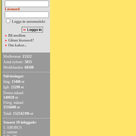
Lösenord
Logga in automatiskt
»
Bli medlem
»
Glömt lösenord?
»
Om kakor...
Medlemmar:
15322
Antal nyheter:
5855
Meddelanden:
68508
Sidvisningar:
Idag:
15480 st
Igår:
23298 st
Denna månad:
140928 st
Föreg. månad:
3516680 st
Totalt:
152542396 st
Senaste 10 inloggade:
1.
ABOBUS
2.
sunnne