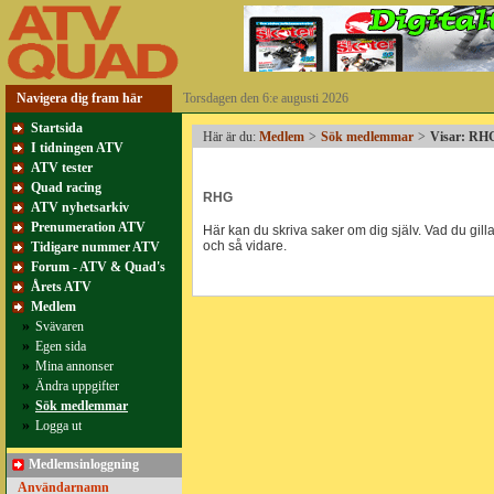
Navigera dig fram här
Torsdagen den 6:e augusti 2026
Startsida
Här är du:
Medlem
>
Sök medlemmar
>
Visar: R
I tidningen ATV
ATV tester
Quad racing
RHG
ATV nyhetsarkiv
Prenumeration ATV
Här kan du skriva saker om dig själv. Vad du gillar
och så vidare.
Tidigare nummer ATV
Forum - ATV & Quad's
Årets ATV
Medlem
»
Svävaren
»
Egen sida
»
Mina annonser
»
Ändra uppgifter
»
Sök medlemmar
»
Logga ut
Medlemsinloggning
Användarnamn