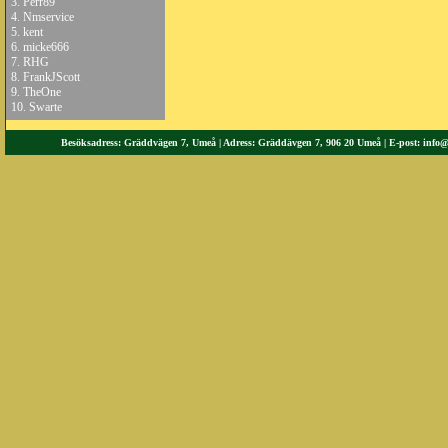
3.
Perr89
4.
Nmservice
5.
kent
6.
micke666
7.
RHG
8.
FrankJScott
9.
TheOne
10.
Swarte
Besöksadress: Gräddvägen 7, Umeå | Adress: Gräddävgen 7, 906 20 Umeå | E-post:
info@