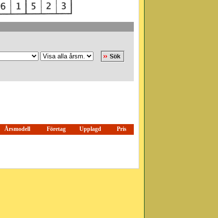
Årsmodell
Företag
Upplagd
Pris