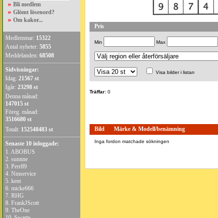
»
Bli medlem
»
Glömt lösenord?
»
Om kakor...
Pris
Medlemmar:
15322
Min
Max
Antal nyheter:
5855
Meddelanden:
68508
Sidvisningar:
Visa bilder i listan
Idag:
21567 st
Igår:
23298 st
Träffar:
0
Denna månad:
147015 st
Föreg. månad:
3516680 st
Bild
Märke & Modell/benämning
Totalt:
152548483 st
Inga fordon matchade sökningen
Senaste 10 inloggade:
1.
ABOBUS
2.
sunnne
3.
Perr89
4.
Nmservice
5.
kent
6.
micke666
7.
RHG
8.
FrankJScott
9.
TheOne
10.
Swarte