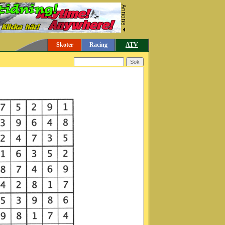
Skoter
Racing
ATV