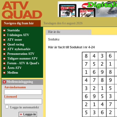
Navigera dig fram här
Torsdagen den 6:e augusti 2026
Startsida
Här är du:
I tidningen ATV
Soduku
ATV tester
Quad racing
Här är facit till Sodukut i nr 4-24
ATV nyhetsarkiv
Prenumeration ATV
Tidigare nummer ATV
Forum - ATV & Quad's
Årets ATV
Medlem
Medlemsinloggning
Användarnamn
Lösenord
Logga in automatiskt