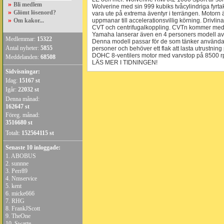
»
Bli medlem
Wolverine med sin 999 kubiks tvåcylindriga fyrtak
»
Glömt lösenord?
vara ute på extrema äventyr i terrängen. Motor
»
Om kakor...
uppmanar till accelerationsvillig körning. Drivl
CVT och centrifugalkoppling. CVTn kommer med
Yamaha lanserar även en 4 personers modell av
Medlemmar:
15322
Denna modell passar för de som tänker använda de
Antal nyheter:
5855
personer och behöver ett flak att lasta utrustn
DOHC 8-ventilers motor med varvstop på 8500 
Meddelanden:
68508
LÄS MER I TIDNINGEN!
Sidvisningar:
Idag:
15167 st
Igår:
22032 st
Denna månad:
162647 st
Föreg. månad:
3516680 st
Totalt:
152564115 st
Senaste 10 inloggade:
1.
ABOBUS
2.
sunnne
3.
Perr89
4.
Nmservice
5.
kent
6.
micke666
7.
RHG
8.
FrankJScott
9.
TheOne
10.
Swarte