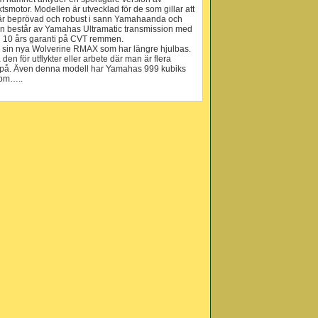
tsmotor. Modellen är utvecklad för de som gillar att
n är beprövad och robust i sann Yamahaanda och
inan består av Yamahas Ultramatic transmission med
 10 års garanti på CVT remmen.
 sin nya Wolverine RMAX som har längre hjulbas.
n för utflykter eller arbete där man är flera
ing på. Även denna modell har Yamahas 999 kubiks
rpm…..