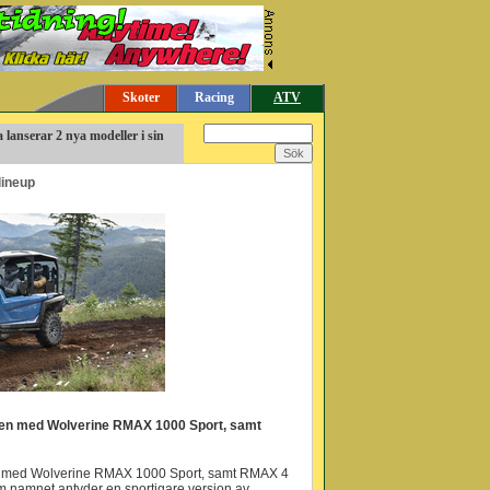
Skoter
Racing
ATV
lanserar 2 nya modeller i sin
lineup
ljen med Wolverine RMAX 1000 Sport, samt
en med Wolverine RMAX 1000 Sport, samt RMAX 4
 namnet antyder en sportigare version av