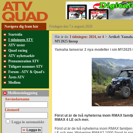
Navigera dig fram här
Fredagen den 7:e augusti 2026
Startsida
Här är du:
I tidningen: 2024, nr 4
>
Artikel: Yamaha 
I tidningen ATV
MY2025 lineup
ATV tester
Yamaha lanserar 2 nya modeller i sin MY2025 
Quad racing
ATV nyhetsarkiv
Prenumeration ATV
Tidigare nummer ATV
Forum - ATV & Quad's
Årets ATV
Medlem
Medlemsinloggning
Användarnamn
Lösenord
Först ut är de två nyheterna inom RMAX fami
RMAX 4 LE och mer.
Logga in automatiskt
Först ut är de två nyheterna inom RMAX familj
LE och mer. Wolverine RMAX2 1000 Sport är som